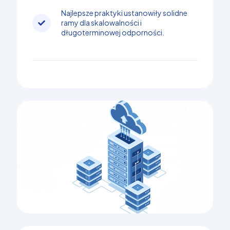
Najlepsze praktyki ustanowiły solidne
ramy dla skalowalności i
długoterminowej odporności.