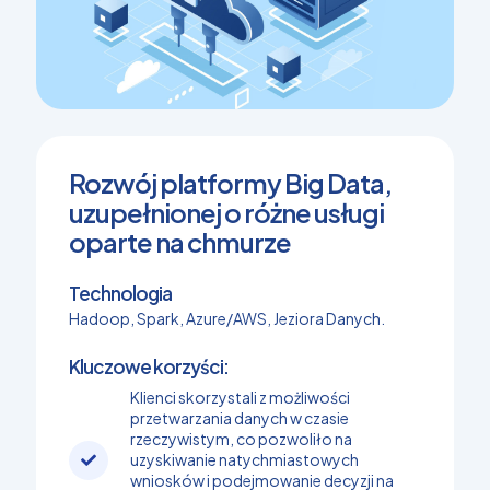
Rozwój platformy Big Data,
uzupełnionej o różne usługi
oparte na chmurze
Technologia
Hadoop, Spark, Azure/AWS, Jeziora Danych.
Kluczowe korzyści:
Klienci skorzystali z możliwości
przetwarzania danych w czasie
rzeczywistym, co pozwoliło na
uzyskiwanie natychmiastowych
wniosków i podejmowanie decyzji na