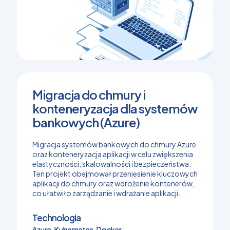
Migracja do chmury i
konteneryzacja dla systemów
bankowych (Azure)
Migracja systemów bankowych do chmury Azure
oraz konteneryzacja aplikacji w celu zwiększenia
elastyczności, skalowalności i bezpieczeństwa.
Ten projekt obejmował przeniesienie kluczowych
aplikacji do chmury oraz wdrożenie kontenerów,
co ułatwiło zarządzanie i wdrażanie aplikacji.
Technologia
Azure, Kubernetes, Docker
Azure, Kubernetes, Docker
Azure, Kubernetes, Docker
Azure, Kubernetes, Docker