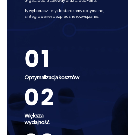
GigaCloud, Scaleway oraz CloudFerro.
Ty wybierasz – my dostarczamy optymalne,
zintegrowane i bezpieczne rozwiązanie.
Optymalizacja kosztów
Większa
wydajność