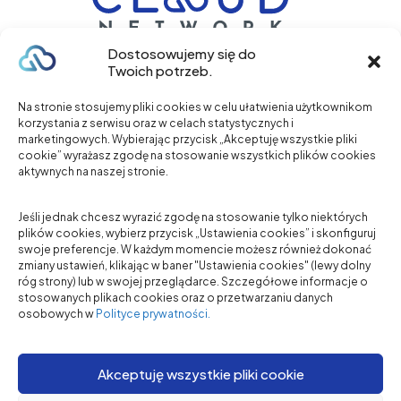
Dostosowujemy się do
Twoich potrzeb.
+48 577 317 102
Na stronie stosujemy pliki cookies w celu ułatwienia użytkownikom
korzystania z serwisu oraz w celach statystycznych i
marketingowych. Wybierając przycisk „Akceptuję wszystkie pliki
Zadzwoń
cookie” wyrażasz zgodę na stosowanie wszystkich plików cookies
aktywnych na naszej stronie.
O NAS
Jeśli jednak chcesz wyrazić zgodę na stosowanie tylko niektórych
plików cookies, wybierz przycisk „Ustawienia cookies” i skonfiguruj
USŁUGI
swoje preferencje. W każdym momencie możesz również dokonać
BRANŻE
zmiany ustawień, klikając w baner "Ustawienia cookies" (lewy dolny
róg strony) lub w swojej przeglądarce. Szczegółowe informacje o
CASE STUDY
stosowanych plikach cookies oraz o przetwarzaniu danych
FAQ
osobowych w
Polityce prywatności.
STREFA WIEDZY
KONTAKT
Akceptuję wszystkie pliki cookie