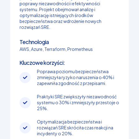
poprawy niezawodności i efektywności
systemu. Projekt obejmował analizę i
optymalizację istniejących środków
bezpieczeństwa oraz wdrożenie nowych
rozwiązań SRE.
Technologia
AWS, Azure, Terraform, Prometheus
Kluczowe korzyści:
Poprawa poziomu bezpieczeństwa
zmniejszyła ryzyko naruszenia o 40% i
zapewniła zgodność z przepisami.
Praktyki SRE zwiększyły niezawodność
systemu o 30% i zmniejszyły przestoje o
25%.
Optymalizacja bezpieczeństwa i
rozwiązań SRE skróciła czas reakcji na
incydenty o 20%.