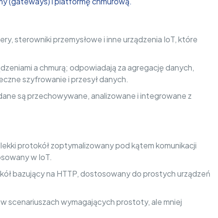
amy (gateways) i platformę chmurową.
mery, sterowniki przemysłowe i inne urządzenia IoT, które
ądzeniami a chmurą; odpowiadają za agregację danych,
czne szyfrowanie i przesył danych.
dane są przechowywane, analizowane i integrowane z
 lekki protokół zoptymalizowany pod kątem komunikacji
osowany w IoT.
kół bazujący na HTTP, dostosowany do prostych urządzeń
 w scenariuszach wymagających prostoty, ale mniej