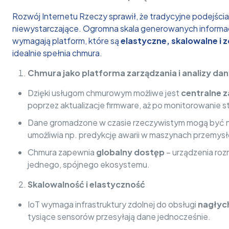
Rozwój Internetu Rzeczy sprawił, że tradycyjne podejścia
niewystarczające. Ogromna skala generowanych informacji
wymagają platform, które są
elastyczne, skalowalne i
idealnie spełnia chmura.
Chmura jako platforma zarządzania i analizy dan
Dzięki usługom chmurowym możliwe jest
centralne z
poprzez aktualizacje firmware, aż po monitorowanie s
Dane gromadzone w czasie rzeczywistym mogą być n
umożliwia np. predykcję awarii w maszynach przemys
Chmura zapewnia
globalny dostęp
– urządzenia roz
jednego, spójnego ekosystemu.
Skalowalność i elastyczność
IoT wymaga infrastruktury zdolnej do obsługi
nagłyc
tysiące sensorów przesyłają dane jednocześnie.