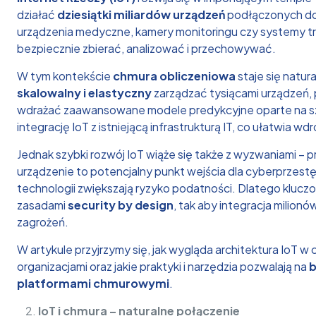
działać
dziesiątki miliardów urządzeń
podłączonych do s
urządzenia medyczne, kamery monitoringu czy systemy tra
bezpiecznie zbierać, analizować i przechowywać.
W tym kontekście
chmura obliczeniowa
staje się natur
skalowalny i elastyczny
zarządzać tysiącami urządzeń,
wdrażać zaawansowane modele predykcyjne oparte na sztu
integrację IoT z istniejącą infrastrukturą IT, co ułatwia wdr
Jednak szybki rozwój IoT wiąże się także z wyzwaniami –
urządzenie to potencjalny punkt wejścia dla cyberprzest
technologii zwiększają ryzyko podatności. Dlatego kluczo
zasadami
security by design
, tak aby integracja milion
zagrożeń.
W artykule przyjrzymy się, jak wygląda architektura IoT w 
organizacjami oraz jakie praktyki i narzędzia pozwalają na
b
platformami chmurowymi
.
IoT i chmura – naturalne połączenie