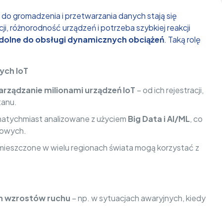
 do gromadzenia i przetwarzania danych stają się
, różnorodność urządzeń i potrzeba szybkiej reakcji
 zdolne do obsługi dynamicznych obciążeń
. Taką rolę
ych IoT
arządzanie milionami urządzeń IoT
– od ich rejestracji,
tanu.
atychmiast analizowane z użyciem
Big Data i AI/ML
, co
łowych.
mieszczone w wielu regionach świata mogą korzystać z
h wzrostów ruchu
– np. w sytuacjach awaryjnych, kiedy