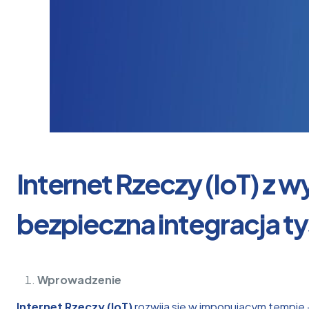
Internet Rzeczy (IoT) z
bezpieczna integracja t
Wprowadzenie
Internet Rzeczy (IoT)
rozwija się w imponującym tempie 