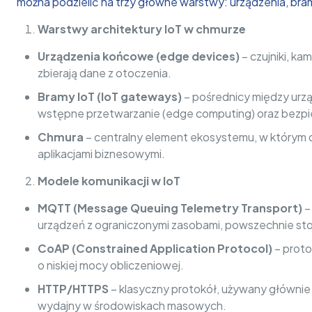
można podzielić na trzy główne warstwy: urządzenia, br
Warstwy architektury IoT w chmurze
Urządzenia końcowe (edge devices)
– czujniki, ka
zbierają dane z otoczenia.
Bramy IoT (IoT gateways)
– pośrednicy między urz
wstępne przetwarzanie (edge computing) oraz bezpie
Chmura
– centralny element ekosystemu, w którym 
aplikacjami biznesowymi.
Modele komunikacji w IoT
MQTT (Message Queuing Telemetry Transport)
–
urządzeń z ograniczonymi zasobami, powszechnie st
CoAP (Constrained Application Protocol)
– proto
o niskiej mocy obliczeniowej.
HTTP/HTTPS
– klasyczny protokół, używany głównie
wydajny w środowiskach masowych.