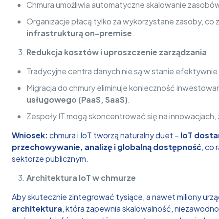
Chmura umożliwia automatyczne skalowanie zasobów 
Organizacje płacą tylko za wykorzystane zasoby, co
infrastrukturą on-premise
.
Redukcja kosztów i uproszczenie zarządzania
Tradycyjne centra danych nie są w stanie efektywni
Migracja do chmury eliminuje konieczność inwestowan
usługowego (PaaS, SaaS)
.
Zespoły IT mogą skoncentrować się na innowacjach, z
Wniosek:
chmura i IoT tworzą naturalny duet –
IoT dosta
przechowywanie, analizę i globalną dostępność
, co
sektorze publicznym.
Architektura IoT w chmurze
Aby skutecznie zintegrować tysiące, a nawet miliony urzą
architektura
, która zapewnia skalowalność, niezawodno