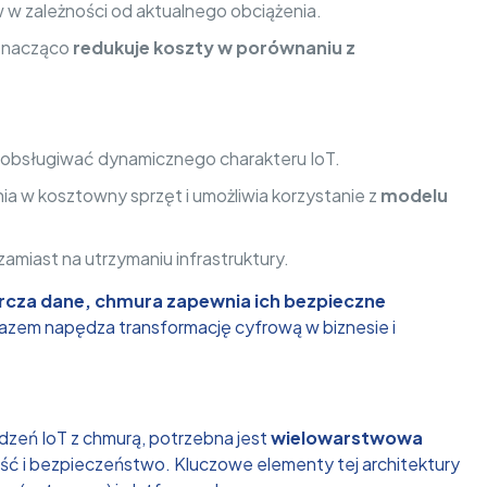
w zależności od aktualnego obciążenia.
 znacząco
redukuje koszty w porównaniu z
e obsługiwać dynamicznego charakteru IoT.
ia w kosztowny sprzęt i umożliwia korzystanie z
modelu
amiast na utrzymaniu infrastruktury.
rcza dane, chmura zapewnia ich bezpieczne
 razem napędza transformację cyfrową w biznesie i
dzeń IoT z chmurą, potrzebna jest
wielowarstwowa
ść i bezpieczeństwo. Kluczowe elementy tej architektury