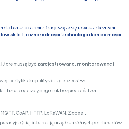
a biznesu i administracji, wiąże się również z licznymi
dowisk IoT, różnorodności technologii i konieczności
T, które muszą być
zarejestrowane, monitorowane i
ej, certyfikatu i polityk bezpieczeństwa.
 do chaosu operacyjnego i luk bezpieczeństwa.
h (MQTT, CoAP, HTTP, LoRaWAN, Zigbee).
operacyjnością i integracją urządzeń różnych producentów.