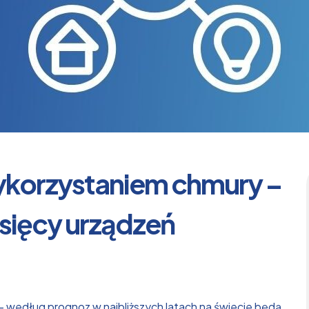
 wykorzystaniem chmury –
ysięcy urządzeń
– według prognoz w najbliższych latach na świecie będą