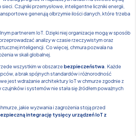
ieci. Czujniki przemysłowe, inteligentne liczniki energii,
nsportowe generują olbrzymie ilości danych, które trzeba
alnym partnerem IoT. Dzięki niej organizacje mogą w sposób
 przeprowadzać analizy w czasie rzeczywistym oraz
cznej inteligencji. Co więcej, chmura pozwala na
ożenia w skali globalnej.
 przede wszystkim w obszarze
bezpieczeństwa
. Każde
ępców, a brak spójnych standardów i różnorodność
we jest wdrażanie architektury IoT w chmurze zgodnie z
ów czujników i systemów nie stała się źródłem poważnych
chmurze, jakie wyzwania i zagrożenia stoją przed
ezpieczną integrację tysięcy urządzeń IoT z