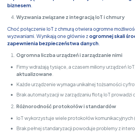
biznesem
.
Wyzwania związane z integracją IoT i chmury
Choć połączenie IoT z chmurą otwiera ogromne możliwości dl
wyzwaniami. Wynikają one głównie z
ogromnej skali śro
zapewnienia bezpieczeństwa danych
.
Ogromna liczba urządzeń i zarządzanie nimi
Firmy wdrażają tysiące, a czasem miliony urządzeń Io
aktualizowane
.
Każde urządzenie wymaga unikalnej tożsamości cyfrow
Brak automatyzacji w zarządzaniu flotą IoT prowadzi
Różnorodność protokołów i standardów
IoT wykorzystuje wiele protokołów komunikacyjnyc
Brak pełnej standaryzacji powoduje problemy z inter