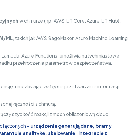
cyjnych
w chmurze (np. AWS IoT Core, Azure IoT Hub),
 AI/ML
, takich jak AWS SageMaker, Azure Machine Learning
 Lambda, Azure Functions) umożliwia natychmiastowe
zypadku przekroczenia parametrów bezpieczeństwa.
encję, umożliwiając wstępne przetwarzanie informacji
zonej łączności z chmurą.
ączy szybkość reakcji z mocą obliczeniową cloud.
połączonych –
urządzenia generują dane, bramy
rantuje analitykę, skalowanie i integrację z