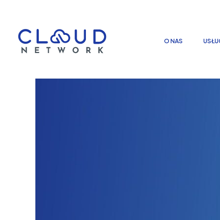
O NAS
USŁU