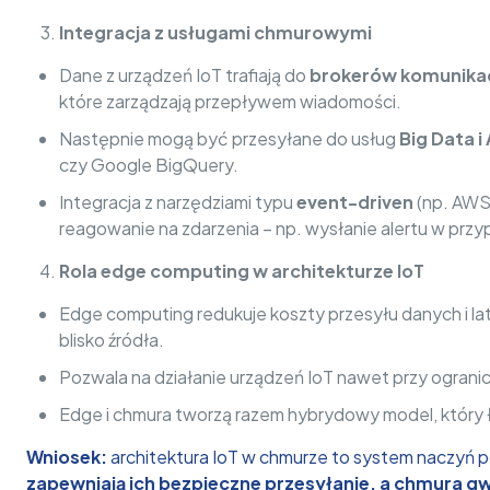
Integracja z usługami chmurowymi
Dane z urządzeń IoT trafiają do
brokerów komunika
które zarządzają przepływem wiadomości.
Następnie mogą być przesyłane do usług
Big Data i
czy Google BigQuery.
Integracja z narzędziami typu
event-driven
(np. AWS
reagowanie na zdarzenia – np. wysłanie alertu w pr
Rola edge computing w architekturze IoT
Edge computing redukuje koszty przesyłu danych i lat
blisko źródła.
Pozwala na działanie urządzeń IoT nawet przy ogranic
Edge i chmura tworzą razem hybrydowy model, który ł
Wniosek:
architektura IoT w chmurze to system naczyń 
zapewniają ich bezpieczne przesyłanie, a chmura gwa