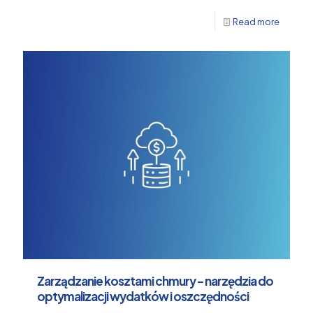
Read more
Zarządzanie kosztami chmury – narzędzia do
optymalizacji wydatków i oszczędności