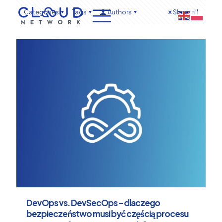
Categories
Tags
Authors
Show all
DevOps vs. DevSecOps – dlaczego
bezpieczeństwo musi być częścią procesu