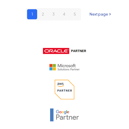
1
2
3
4
5
Next page