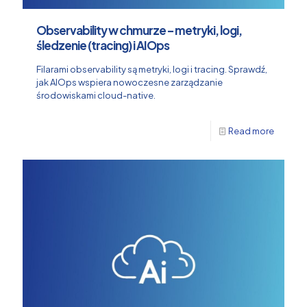
Observability w chmurze – metryki, logi,
śledzenie (tracing) i AIOps
Filarami observability są metryki, logi i tracing. Sprawdź,
jak AIOps wspiera nowoczesne zarządzanie
środowiskami cloud-native.
Read more