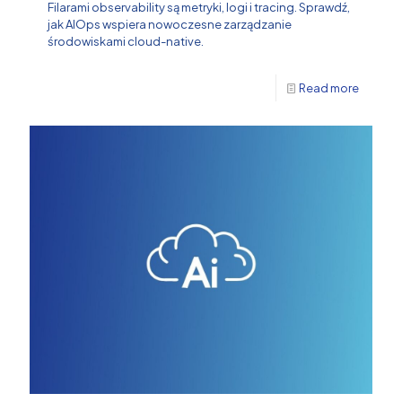
Filarami observability są metryki, logi i tracing. Sprawdź,
jak AIOps wspiera nowoczesne zarządzanie
środowiskami cloud-native.
Read more