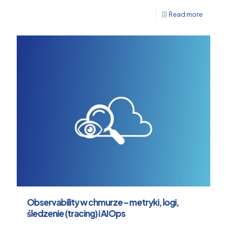
Read more
Observability w chmurze – metryki, logi,
śledzenie (tracing) i AIOps