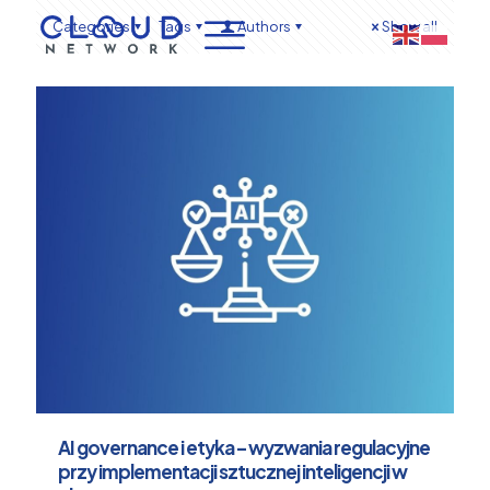
Categories
Tags
Authors
Show all
AI governance i etyka – wyzwania regulacyjne
przy implementacji sztucznej inteligencji w