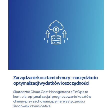
Zarządzanie kosztami chmury – narzędzia do
optymalizacji wydatków i oszczędności
Skuteczne Cloud Cost Management z FinOps to
kontrola, optymalizacja i prognozowanie kosztów
chmury przy zachowaniu pełnej elastyczności
środowisk cloud-native.