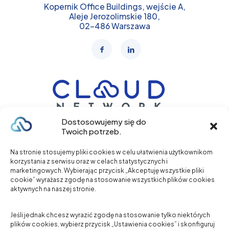
Kopernik Office Buildings, wejście A,
Aleje Jerozolimskie 180,
02-486 Warszawa
Dostosowujemy się do
Twoich potrzeb.
+48 577 317 102
Na stronie stosujemy pliki cookies w celu ułatwienia użytkownikom
korzystania z serwisu oraz w celach statystycznych i
marketingowych. Wybierając przycisk „Akceptuję wszystkie pliki
Zadzwoń
cookie” wyrażasz zgodę na stosowanie wszystkich plików cookies
aktywnych na naszej stronie.
O NAS
Jeśli jednak chcesz wyrazić zgodę na stosowanie tylko niektórych
plików cookies, wybierz przycisk „Ustawienia cookies” i skonfiguruj
USŁUGI