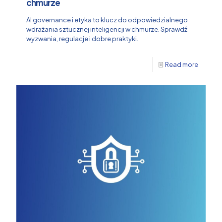
chmurze
AI governance i etyka to klucz do odpowiedzialnego
wdrażania sztucznej inteligencji w chmurze. Sprawdź
wyzwania, regulacje i dobre praktyki.
Read more