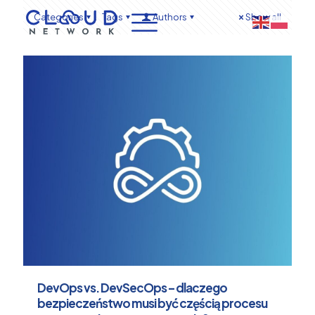
Categories
Tags
Authors
Show all
DevOps vs. DevSecOps – dlaczego
bezpieczeństwo musi być częścią procesu