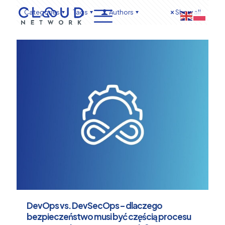
Categories
Tags
Authors
Show all
DevOps vs. DevSecOps – dlaczego
bezpieczeństwo musi być częścią procesu