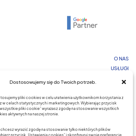
O NAS
USŁUGI
BRANŻE
Dostosowujemy się do Twoich potrzeb.
CASE STUDY
FAQ
stosujemy pliki cookies w celu ułatwienia użytkownikom korzystania z
z w celach statystycznych i marketingowych. Wybierając przycisk
STREFA WIEDZY
wszystkie pliki cookie” wyrażasz zgodę na stosowanie wszystkich
ies aktywnych na naszej stronie.
KONTAKT
k chcesz wyrazić zgodę na stosowanie tylko niektórych plików
bierz przycisk „Ustawienia cookies” i skonfiguruj swoje preferencje.