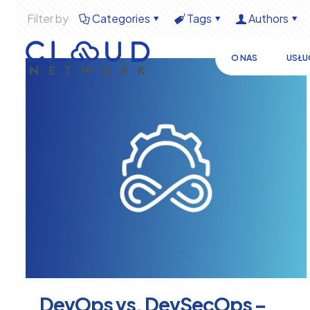
Filter by
Categories
Tags
Authors
O NAS
USŁU
DevOps vs. DevSecOps –