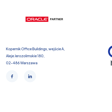
Kopernik Office Buildings, wejście A,
Aleje Jerozolimskie 180,
02-486 Warszawa