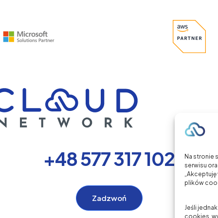
+48 577 317 102
Na stronie 
serwisu ora
„Akceptuję 
plików cook
Zadzwoń
Jeśli jedna
cookies, wy